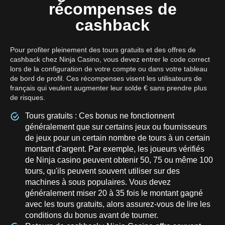
récompenses de
cashback
Pour profiter pleinement des tours gratuits et des offres de
cashback chez Ninja Casino, vous devez entrer le code correct
lors de la configuration de votre compte ou dans votre tableau
de bord de profil. Ces récompenses visent les utilisateurs de
français qui veulent augmenter leur solde € sans prendre plus
de risques.
Tours gratuits : Ces bonus ne fonctionnent
généralement que sur certains jeux ou fournisseurs
de jeux pour un certain nombre de tours à un certain
montant d'argent. Par exemple, les joueurs vérifiés
de Ninja casino peuvent obtenir 50, 75 ou même 100
tours, qu'ils peuvent souvent utiliser sur des
machines à sous populaires. Vous devez
généralement miser 20 à 35 fois le montant gagné
avec les tours gratuits, alors assurez-vous de lire les
conditions du bonus avant de tourner.