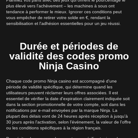
plus élevé vers l'achèvement – les machines à sous ont
tendance à performer le mieux. Ignorer ces conditions peut
vous empêcher de retirer votre solde en €, rendant la
sensibilisation et l'adhésion essentielles pour un jeu réussi.
Durée et périodes de
validité des codes promo
Ninja Casino
Chaque code promo Ninja casino est accompagné d'une
période de validité spécifique, qui détermine quand les
utilisateurs peuvent réclamer leurs offres associées. Il est
essentiel de vérifier la date d'expiration clairement indiquée soit
dans la section promotionnelle de votre compte, soit dans les
notifications par e-mail envoyées par la marque Ninja. La
plupart des délais vont de 24 heures après réception à jusqu'à
30 jours après l'activation, selon l'événement, la valeur de l'offre
ou les conditions spécifiques à la région français.