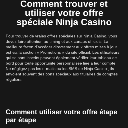
Comment trouver et
utiliser votre offre
spéciale Ninja Casino
Pour trouver de vraies offres spéciales sur Ninja Casino, vous
devez faire attention au timing et aux canaux officiels. La
meilleure façon d'accéder directement aux offres mises à jour
est via la section « Promotions » du site officiel. Les utilisateurs
qui se sont inscrits peuvent également vérifier leur tableau de
bord pour toute opportunité personnalisée liée à leur compte.
Ne négligez pas les e-mails ou les SMS de Ninja Casino ; ils
envoient souvent des bons spéciaux aux titulaires de comptes
réguliers.
Comment utiliser votre offre étape
par étape