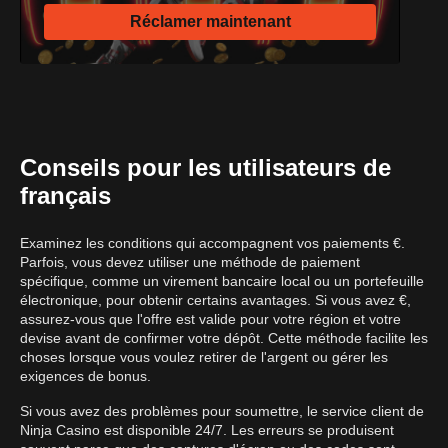
Réclamer maintenant
Conseils pour les utilisateurs de
français
Examinez les conditions qui accompagnent vos paiements €.
Parfois, vous devez utiliser une méthode de paiement
spécifique, comme un virement bancaire local ou un portefeuille
électronique, pour obtenir certains avantages. Si vous avez €,
assurez-vous que l'offre est valide pour votre région et votre
devise avant de confirmer votre dépôt. Cette méthode facilite les
choses lorsque vous voulez retirer de l'argent ou gérer les
exigences de bonus.
Si vous avez des problèmes pour soumettre, le service client de
Ninja Casino est disponible 24/7. Les erreurs se produisent