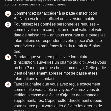
compte, suivez ces instructions claires.
Commencez par accéder à la page d'inscription
BetNinja via le site officiel ou la version mobile.
Fournissez les données personnelles requises –
comme votre nom complet, un e-mail valide et votre
date de naissance – en vous assurant que toutes les
informations correspondent à votre pièce d'identité
pour éviter des problèmes lors du retrait de € plus
tard.
Pendant que vous remplissez le formulaire
d'inscription, surveillez un champ qui dit « Avez-vous
un bon ? » ou quelque chose comme ça. Cette partie
vient généralement après le mot de passe et les
informations de contact.
Tapez la chaîne que vous avez reçue exactement
comme elle vous a été envoyée. Assurez-vous de
vérifier la casse et d'éviter d'ajouter des espaces
supplémentaires. Copier-coller directement depuis
votre source peut vous aider à éviter les erreurs de