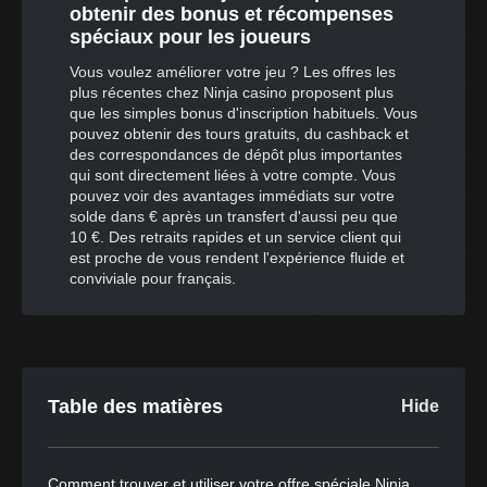
obtenir des bonus et récompenses
spéciaux pour les joueurs
Vous voulez améliorer votre jeu ? Les offres les
plus récentes chez Ninja casino proposent plus
que les simples bonus d'inscription habituels. Vous
pouvez obtenir des tours gratuits, du cashback et
des correspondances de dépôt plus importantes
qui sont directement liées à votre compte. Vous
pouvez voir des avantages immédiats sur votre
solde dans € après un transfert d'aussi peu que
10 €. Des retraits rapides et un service client qui
est proche de vous rendent l'expérience fluide et
conviviale pour français.
Table des matières
Hide
Comment trouver et utiliser votre offre spéciale Ninja