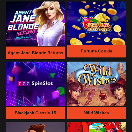
Fortune Cookie
Agent Jane Blonde Returns
Blackjack Classic 15
Wild Wishes