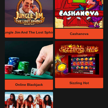
Jungle Jim And The Lost Sphinx
Cashanova
Sizzling Hot
Online Blackjack