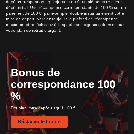
dépôt correspondant, qui ajoutent du € supplémentaire à leur
dépôt initial. Une récompense correspondante de 100 % sur un
paiement de 100 €, par exemple, double instantanément votre
mise de départ. Vérifiez toujours le plafond de récompense
maximum et réfléchissez à l'impact des exigences de mise sur
votre plan de retrait d'argent.
Bonus de
correspondance 100
%
Doublez votre dépôt jusqu'à 100 €
Réclamer le bonus