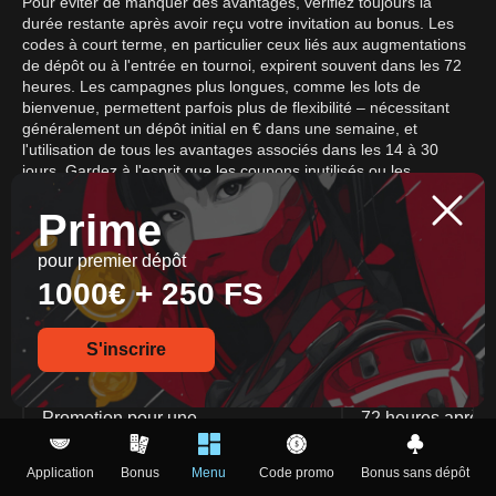
Pour éviter de manquer des avantages, vérifiez toujours la
durée restante après avoir reçu votre invitation au bonus. Les
codes à court terme, en particulier ceux liés aux augmentations
de dépôt ou à l'entrée en tournoi, expirent souvent dans les 72
heures. Les campagnes plus longues, comme les lots de
bienvenue, permettent parfois plus de flexibilité – nécessitant
généralement un dépôt initial en € dans une semaine, et
l'utilisation de tous les avantages associés dans les 14 à 30
jours. Gardez à l'esprit que les coupons inutilisés ou les
récompenses créditées via Ninja casino perdent leur valeur
immédiatement après l'expiration, sans possibilité de
Prime
réactivation ou de compensation.
pour premier dépôt
1000€ + 250 FS
Rachat du type d'offre
Date limite pour 
Bonus pour l'entrée des nouveaux
7 jours après l'in
S'inscrire
clients
Promotion pour une
72 heures après l'
correspondance de dépôt
Application
Bonus
Menu
Code promo
Bonus sans dépôt
supporters com
Vous avez 24 heur