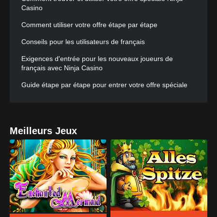
Casino
Comment utiliser votre offre étape par étape
Conseils pour les utilisateurs de français
Exigences d'entrée pour les nouveaux joueurs de
français avec Ninja Casino
Guide étape par étape pour entrer votre offre spéciale
pendant l'inscription
Différents types de bonus exclusifs que vous pouvez
obtenir avec les codes promo Ninja Casino
Meilleurs Jeux
Offres pour les dépôts correspondants
Tours gratuits et manches sans risque
Récompenses de fidélité et cashback
Utiliser des codes promo pour obtenir des tours gratuits
et des récompenses de cashback
Comment résoudre les problèmes courants lors de