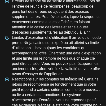
Erreurs de frappe ou de saisie d'informations Lors de
l'entrée de leur clé de récompense, beaucoup de
gens font des erreurs ou ajoutent des espaces
supplémentaires. Pour éviter cela, tapez la séquence
exactement comme elle est affichée, en faisant
attention à la casse des lettres et sans ajouter
d'espaces supplémentaires au début ou à la fin.
Limites d'expiration et d'utilisation Il arrive qu'un code
promo Ninja casino soit expiré ou ait atteint sa limite
d'utilisation. Lisez toujours les conditions qui
accompagnent l'offre. Cherchez une date d'expiration
et une limite sur le nombre de fois que chaque clé
peut être utilisée. Vous ne pouvez pas récupérer les
anciennes clés, alors vérifiez la validité de votre offre
avant d'essayer de l'appliquer.
Restrictions sur les comptes ou inéligibilité Certains
jetons de récompense ne fonctionnent que si votre
profil répond à certains critères, comme être nouveau
ou lié à certaines promotions. Le système
n'acceptera pas l'entrée si vous ne répondez pas à
ces exigences. Vérifiez le statut de votre compte pour